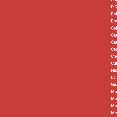
D.C
Bol
Bo
Ca
Ca
Ca
Ce
Ch
Cu
Hui
La
Gua
Ma
Ma
Me
Me