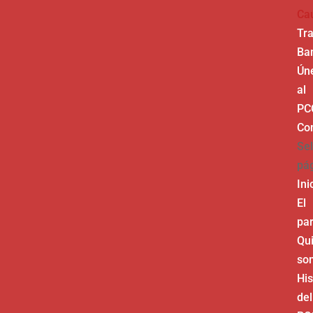
Ca
Tr
Ba
Ún
al
PC
Co
Sel
pá
Ini
El
par
Qu
so
His
del