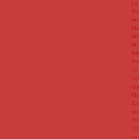
La
Gua
Ma
Ma
Me
Me
Na
No
de
Sa
Qu
Ris
Sa
Su
To
Val
del