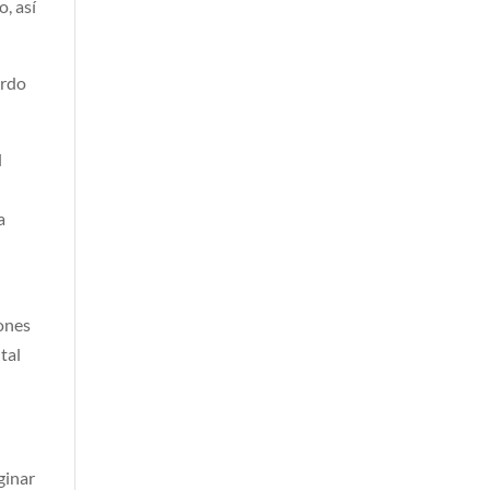
o, así
ardo
l
a
ones
tal
ginar