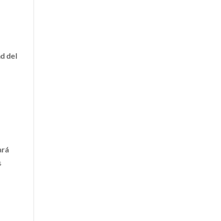
ad del
ará
s