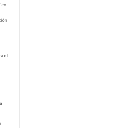
E
en
ción
ra el
a
n