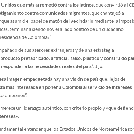
 Unidos que más arremetió contra los latinos,
que convirtió a
IC
stigamiento contra comunidades migrantes
, que chantajeó a
 que asumió el papel de
matón del vecindario
mediante la imposi
cas, terminaría siendo hoy el aliado político de un ciudadano
residencia de Colombia?”.
mpañado de sus asesores extranjeros y de una estrategia
 producto prefabricado, artificial, falso, plástico y construido pa
 responder a las necesidades reales del país
”, dijo.
 esa
imagen empaquetada
hay una
visión de país que, lejos de
stá más interesada en poner a Colombia al servicio de intereses
 colombianos”.
erece un liderazgo auténtico, con criterio propio y
«que defiend
ntereses»
.
s fundamental entender que los Estados Unidos de Norteamérica so