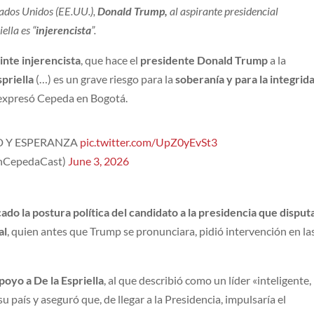
tados Unidos (EE.UU.),
Donald Trump,
al aspirante presidencial
ella es “
injerencista
”.
tinte injerencista
, que hace el
presidente Donald Trump
a la
priella
(…) es un grave riesgo para la
soberanía y para la integrid
 expresó Cepeda en Bogotá.
D Y ESPERANZA
pic.twitter.com/UpZ0yEvSt3
anCepedaCast)
June 3, 2026
ado la postura política del candidato a la presidencia que disput
al
, quien antes que Trump se pronunciara, pidió intervención en la
poyo a De la Espriella
, al que describió como un líder «inteligente,
u país y aseguró que, de llegar a la Presidencia, impulsaría el