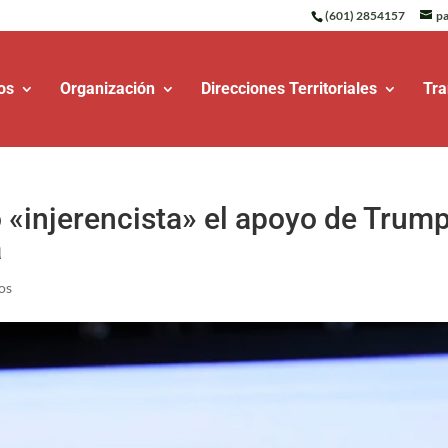
(601) 2854157
pa
os
Organización
Direcciones Territoriales
Tra
«injerencista» el apoyo de Trump
a
os