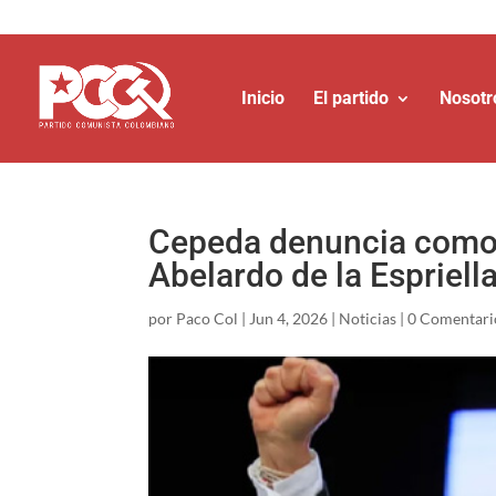
Inicio
El partido
Nosotr
Cepeda denuncia como 
Abelardo de la Espriell
por
Paco Col
|
Jun 4, 2026
|
Noticias
|
0 Comentari