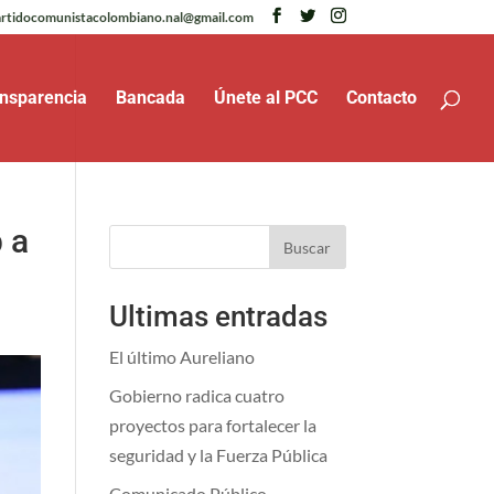
rtidocomunistacolombiano.nal@gmail.com
nsparencia
Bancada
Únete al PCC
Contacto
 a
Buscar
Ultimas entradas
El último Aureliano
Gobierno radica cuatro
proyectos para fortalecer la
seguridad y la Fuerza Pública
Comunicado Público