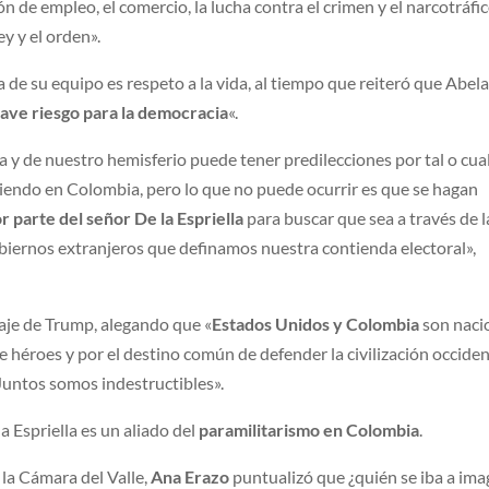
n de empleo, el comercio, la lucha contra el crimen y el narcotráfic
ey y el orden».
de su equipo es respeto a la vida, al tiempo que reiteró que Abel
ave riesgo para la democracia
«.
a y de nuestro hemisferio puede tener predilecciones por tal o cua
tiendo en Colombia, pero lo que no puede ocurrir es que se hagan
r parte del señor De la Espriella
para buscar que sea a través de l
biernos extranjeros que definamos nuestra contienda electoral»,
saje de Trump, alegando que «
Estados Unidos y Colombia
son naci
 héroes y por el destino común de defender la civilización occiden
 Juntos somos indestructibles».
 Espriella es un aliado del
paramilitarismo en Colombia
.
 la Cámara del Valle,
Ana Erazo
puntualizó que ¿quién se iba a ima