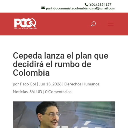
(601) 2854157
partidocomunistacolombiano.nal@gmail.com
Cepeda lanza el plan que
decidirá el rumbo de
Colombia
por
Paco Col
|
Jun 13, 2026
|
Derechos Humanos
,
Noticias
,
SALUD
|
0 Comentarios