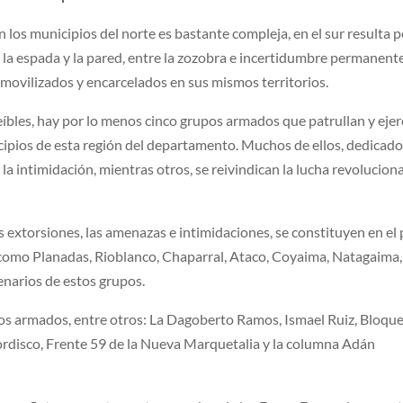
n los municipios del norte es bastante compleja, en el sur resulta p
la espada y la pared, entre la zozobra e incertidumbre permanente
movilizados y encarcelados en sus mismos territorios.
íbles, hay por lo menos cinco grupos armados que patrullan y eje
cipios de esta región del departamento. Muchos de ellos, dedicad
 la intimidación, mientras otros, se reivindican la lucha revolucion
s extorsiones, las amenazas e intimidaciones, se constituyen en el
 como Planadas, Rioblanco, Chaparral, Ataco, Coyaima, Natagaima,
enarios de estos grupos.
pos armados, entre otros: La Dagoberto Ramos, Ismael Ruiz, Bloqu
ordisco, Frente 59 de la Nueva Marquetalia y la columna Adán