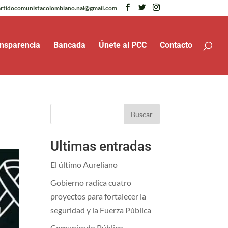
rtidocomunistacolombiano.nal@gmail.com
nsparencia
Bancada
Únete al PCC
Contacto
Buscar
Ultimas entradas
El último Aureliano
Gobierno radica cuatro
proyectos para fortalecer la
seguridad y la Fuerza Pública
Comunicado Público