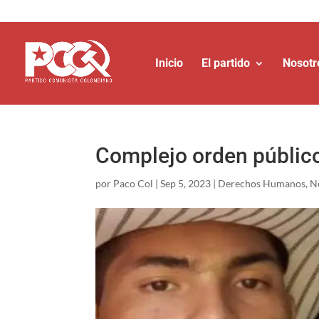
Inicio
El partido
Nosotr
Complejo orden público
por
Paco Col
|
Sep 5, 2023
|
Derechos Humanos
,
N