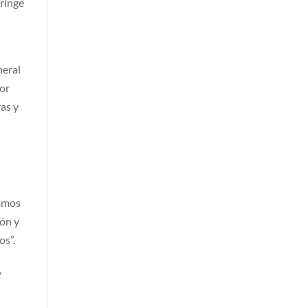
tringe
neral
por
ras y
zamos
ón y
os”.
,