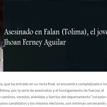
, que ha entrado en su recta final, se encuentra complejizada e in
olima, por la serie de asesinatos y el hostigamiento de fuerzas al
re caminos, veredas, avenidas y barrios del departamento “corazón
gunos candidatos y los mismos electores, son mínimas cercenando a