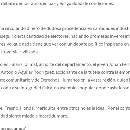
n debate democrático, en paz y en igualdad de condiciones.
ía circulando dinero de dudosa procedencia en cantidades industr
onseguir cierta cantidad de electores, haciendo promesas inverosími
gresivo, que nada tiene que ver con un debate político inspirado en 
troversia civilizada.
o en Falan (Tolima), al norte del departamento, el joven Johan Fer
 Antonio Aguilar Rodríguez, accionante de la tutela contra la emp
te comunitario y de Derechos Humanos en la vasta región, quien 
ontra su integridad física, en asamblea popular donde asistiero
l Fresno, Honda, Mariquita, entre otros no es la ideal. Por el contr
nidad siente miedo e incertidumbre.
ur no escampa”