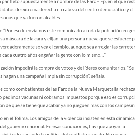
un panfleto supuestamente a nombre de las Farc – Ep, en el que res
andidatos de extrema derecha en cabeza del centro democrático y el
ersonas que ya fueron alcaldes.
o: “Por eso le enviamos este comunicado a toda la población en ge
esa máscara de la cara y elijan una persona nueva que se esfuerce 
y verdaderamente se vea el cambio, aunque sea arreglar las carrete
a cada cuatro años engañar la gente con lo mismo…”
zación impedirá la compra de votos y de líderes comunitarios. “Se
s hagan una campaña limpia sin corrupción”, señala.
s como combatientes de las Farc de la Nueva Marquetalia recha
no pedimos vacunas ni cobramos impuestos porque eso es corrupci
ón de que se tiene que acabar ya no jueguen más con los campesin
o en el Tolima. Los amigos de la violencia insisten en esta dinámica
del gobierno nacional. En esas condiciones, hay que apoyar la
o civilizado, sacando la política del conflicto armado. No puede