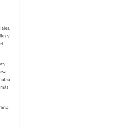
iales,
les y
el
ney
resa
había
n más
ario,