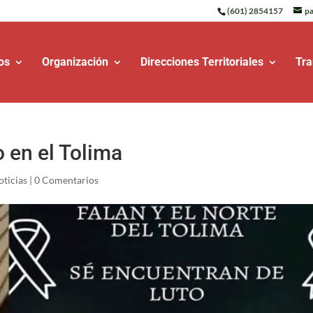
(601) 2854157
pa
os
Organización
Direcciones Territoriales
Tra
 en el Tolima
oticias
|
0 Comentarios