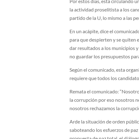
Por estos días, está circulando 
la actividad proselitista a los c
partido de la U, lo mismo a las p
En un acápite, dice el comunicad
para que despierten y se quiten 
dar resultados a los municipios 
no guardar los presupuestos par
Según el comunicado, esta organi
requiere que todos los candidato
Remata el comunicado: “Nosotro
la corrupción por eso nosotros 
nosotros rechazamos la corrupci
Arde la situación de orden públic
saboteando los esfuerzos de paz 
propuesta de paz total, el diálog