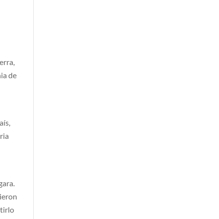
erra,
nia de
l
aís,
ria
gara.
vieron
tirlo