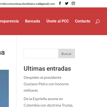
rtidocomunistacolombiano.nal@gmail.com
nsparencia
Bancada
Únete al PCC
Contacto
ma
Buscar
Ultimas entradas
Despiden al presidente
Gustavo Petro con honores
militares
De la Espriella asume en
Colombia con doctrina Trump,