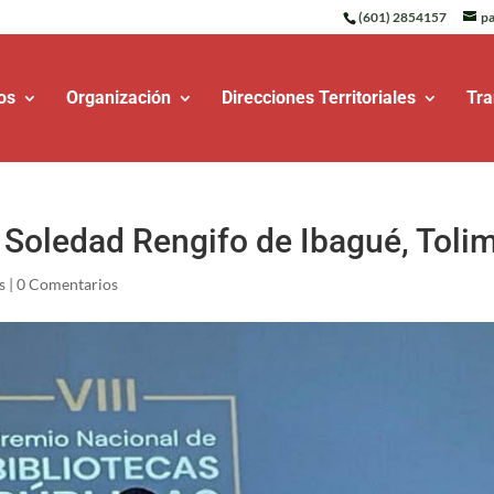
(601) 2854157
pa
os
Organización
Direcciones Territoriales
Tra
 Soledad Rengifo de Ibagué, Toli
s
|
0 Comentarios