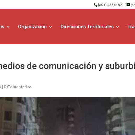
(601) 2854157
pa
os
Organización
Direcciones Territoriales
Tra
medios de comunicación y suburb
s
|
0 Comentarios