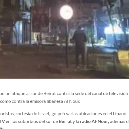
abo un ataque al sur de Beirut contra la sede del canal de televisión
como contra la emisora libanesa Al Nour.
istas, cortesía de Israel, golpeó varias ubicaciones en el Líbano,
 TV
en los suburbios del sur de
Beirut
y la
radio Al-Nour,
además d
ik
.