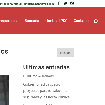
rtidocomunistacolombiano.nal@gmail.com
nsparencia
Bancada
Únete al PCC
Contacto
ios
Buscar
Ultimas entradas
El último Aureliano
Gobierno radica cuatro
proyectos para fortalecer la
seguridad y la Fuerza Pública
Comunicado Público