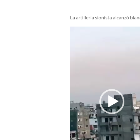
La artillería sionista alcanzó bla
Reproductor
de
vídeo