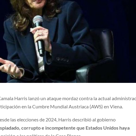
amala Harris lanzó un ataque mordaz contra la actual administra
ticipación en la Cumbre Mundial Austriaca (AWS) en Viena.
desde las elecciones de 2024, Harris describió al gobierno
espiadado, corrupto e incompetente que Estados Unidos haya
osición a las políticas de la Casa Blanca.