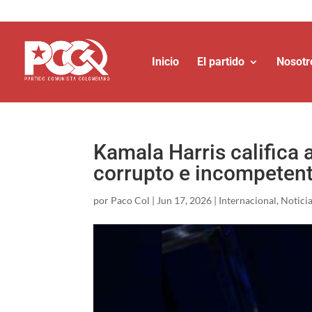
Inicio
El partido
Nosotr
Kamala Harris califica
corrupto e incompetente
por
Paco Col
|
Jun 17, 2026
|
Internacional
,
Notici