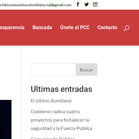
rtidocomunistacolombiano.nal@gmail.com
nsparencia
Bancada
Únete al PCC
Contacto
Buscar
Ultimas entradas
El último Aureliano
Gobierno radica cuatro
proyectos para fortalecer la
seguridad y la Fuerza Pública
Comunicado Público