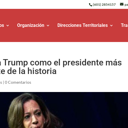
(601) 2854157
pa
os
Organización
Direcciones Territoriales
Tra
 a Trump como el presidente más
 de la historia
as
|
0 Comentarios