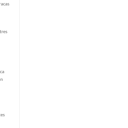
racas
tres
ica
ón
tes