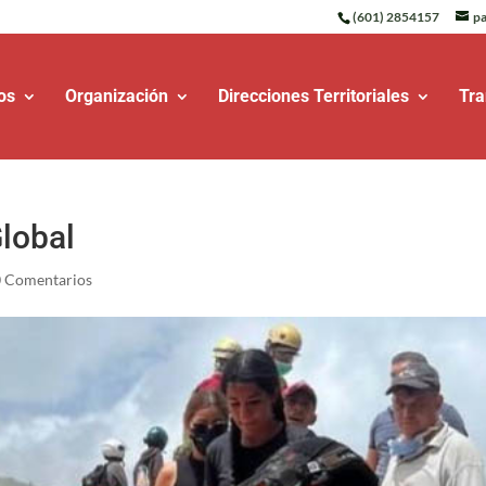
(601) 2854157
pa
os
Organización
Direcciones Territoriales
Tra
Global
0 Comentarios