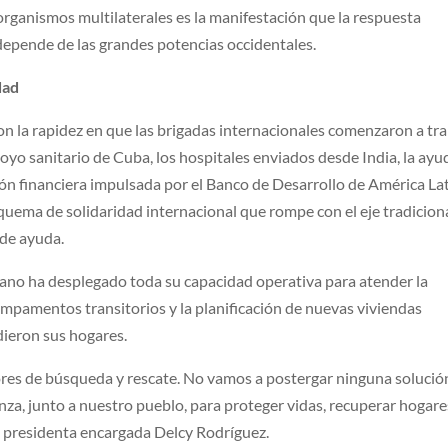
 organismos multilaterales es la manifestación que la respuesta
depende de las grandes potencias occidentales.
dad
on la rapidez en que las brigadas internacionales comenzaron a tr
oyo sanitario de Cuba, los hospitales enviados desde India, la ayu
ión financiera impulsada por el Banco de Desarrollo de América La
squema de solidaridad internacional que rompe con el eje tradiciona
 de ayuda.
lano ha desplegado toda su capacidad operativa para atender la
ampamentos transitorios y la planificación de nuevas viviendas
dieron sus hogares.
ores de búsqueda y rescate. No vamos a postergar ninguna solució
a, junto a nuestro pueblo, para proteger vidas, recuperar hogare
la presidenta encargada Delcy Rodríguez.