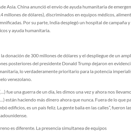
sde Asia. China anunció el envío de ayuda humanitaria de emergen
14 millones de dólares), discriminados en equipos médicos, alimen
mnificadas. Por su parte, India desplegó un hospital de campaña 
cos y ayuda humanitaria.
a donación de 300 millones de dólares y el despliegue de un ampl
ciones posteriores del presidente Donald Trump dejaron en evidenc
anitaria, lo verdaderamente prioritario para la potencia imperiali
uelo venezolano.
(…) fue una guerra de un día, les dimos una vez y ahora nos llevam
 (…) están haciendo más dinero ahora que nunca. Fuera de lo que p
 edificios, es un país feliz. La gente baila en las calles”, fueron la
tadounidense.
rreno es diferente. La presencia simultanea de equipos