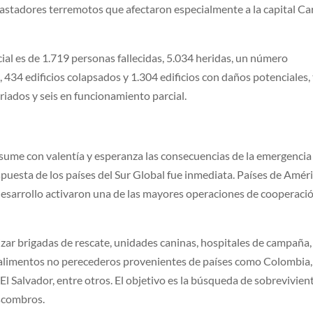
evastadores terremotos que afectaron especialmente a la capital Ca
ial es de 1.719 personas fallecidas, 5.034 heridas, un número
434 edificios colapsados y 1.304 edificios con daños potenciales, 
iados y seis en funcionamiento parcial.
sume con valentía y esperanza las consecuencias de la emergencia
spuesta de los países del Sur Global fue inmediata. Países de Amér
 desarrollo activaron una de las mayores operaciones de cooperaci
ar brigadas de rescate, unidades caninas, hospitales de campaña,
 alimentos no perecederos provenientes de países como Colombia,
l Salvador, entre otros. El objetivo es la búsqueda de sobrevivien
scombros.