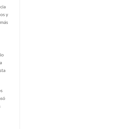
cia
tos y
y más
io
ia
sta
os
asó
s