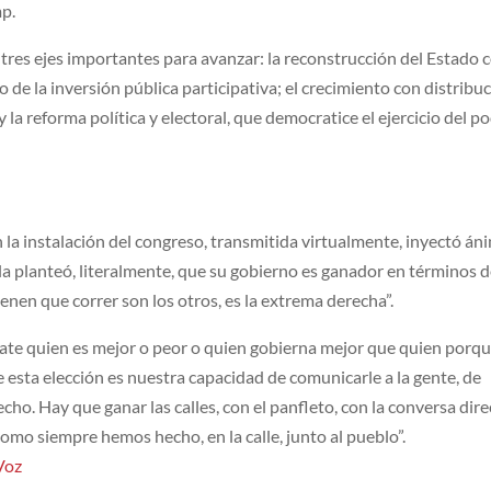
mp.
tres ejes importantes para avanzar: la reconstrucción del Estado
o de la inversión pública participativa; el crecimiento con distribu
 la reforma política y electoral, que democratice el ejercicio del p
n la instalación del congreso, transmitida virtualmente, inyectó án
la planteó, literalmente, que su gobierno es ganador en términos 
tienen que correr son los otros, es la extrema derecha”.
bate quien es mejor o peor o quien gobierna mejor que quien porq
 esta elección es nuestra capacidad de comunicarle a la gente, de
cho. Hay que ganar las calles, con el panfleto, con la conversa dire
mo siempre hemos hecho, en la calle, junto al pueblo”.
Voz