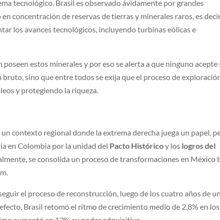
ema tecnológico. Brasil es observado ávidamente por grandes
en concentración de reservas de tierras y minerales raros, es decir
tar los avances tecnológicos, incluyendo turbinas eólicas e
n poseen estos minerales y por eso se alerta a que ninguno acepte 
bruto, sino que entre todos se exija que el proceso de exploració
eos y protegiendo la riqueza.
 un contexto regional donde la extrema derecha juega un papel, p
ia en Colombia por la unidad del
Pacto Histórico
y los
logros del
ualmente, se consolida un proceso de transformaciones en México 
um.
a seguir el proceso de reconstrucción, luego de los cuatro años de u
efecto, Brasil retomó el ritmo de crecimiento medio de 2,8% en los
ínimo aumentó en 12% su poder adquisitivo.