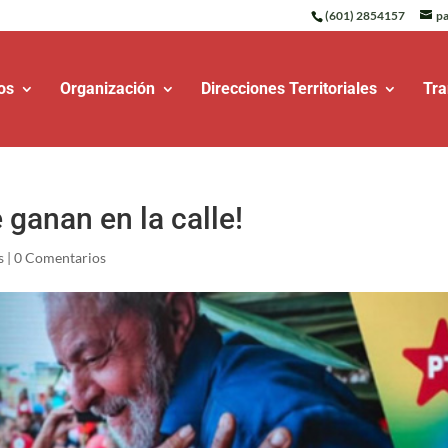
(601) 2854157
pa
os
Organización
Direcciones Territoriales
Tra
 ganan en la calle!
s
|
0 Comentarios