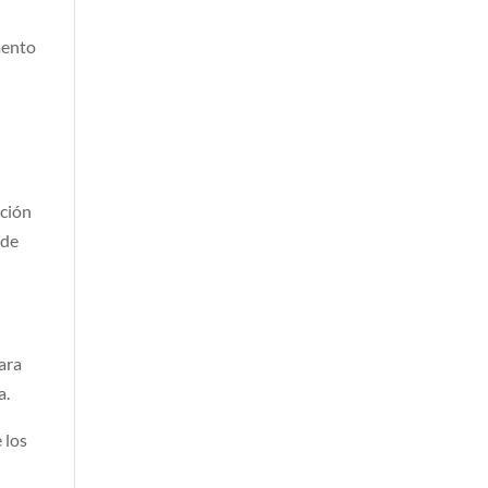
mento
ación
 de
para
a.
 los