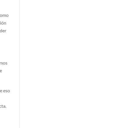
 como
ción
oder
imos
de
ue eso
cta.