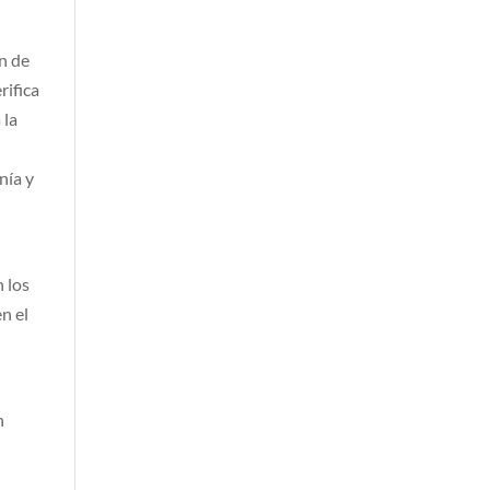
n de
rifica
 la
nía y
 los
en el
n