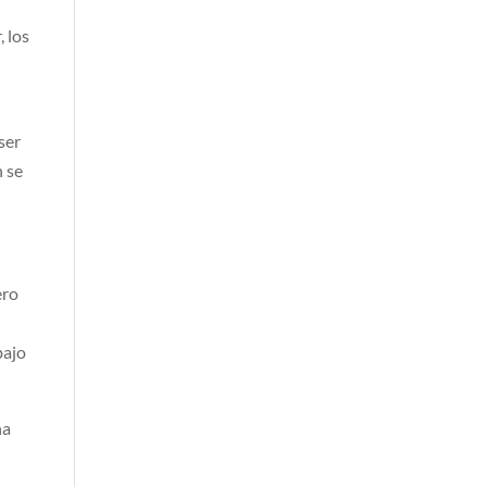
, los
ser
n se
ero
bajo
na