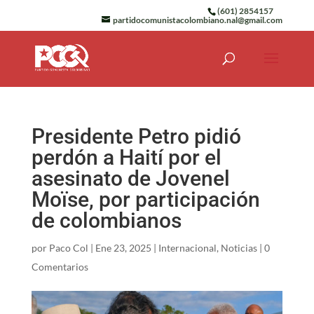
(601) 2854157
partidocomunistacolombiano.nal@gmail.com
Presidente Petro pidió
perdón a Haití por el
asesinato de Jovenel
Moïse, por participación
de colombianos
por
Paco Col
|
Ene 23, 2025
|
Internacional
,
Noticias
|
0
Comentarios