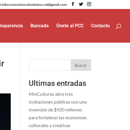
rtidocomunistacolombiano.nal@gmail.com
nsparencia
Bancada
Únete al PCC
Contacto
ir
Buscar
Ultimas entradas
MinCulturas abre tres
invitaciones públicas con una
inversión de $920 millones
para fortalecer las economías
culturales y creativas