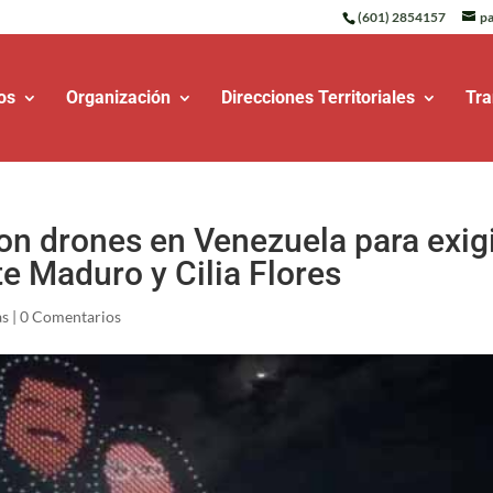
(601) 2854157
pa
os
Organización
Direcciones Territoriales
Tra
on drones en Venezuela para exig
te Maduro y Cilia Flores
as
|
0 Comentarios