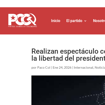
Inicio
El partido
Nosotr
Realizan espectáculo c
la libertad del presiden
por
Paco Col
|
Ene 24, 2026
|
Internacional
,
Notici