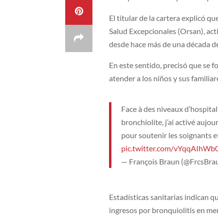
El titular de la cartera explicó 
Salud Excepcionales (Orsan), acti
desde hace más de una década deb
En este sentido, precisó que se f
atender a los niños y sus familiar
Face à des niveaux d’hospita
bronchiolite, j’ai activé au
pour soutenir les soignants et
pic.twitter.com/vYqqAIhWb
— François Braun (@FrcsBra
Estadísticas sanitarias indican q
ingresos por bronquiolitis en me