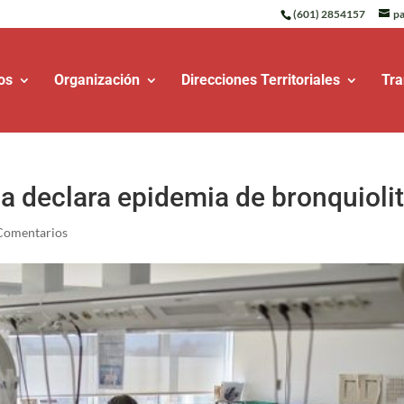
(601) 2854157
pa
os
Organización
Direcciones Territoriales
Tra
a declara epidemia de bronquiolit
Comentarios