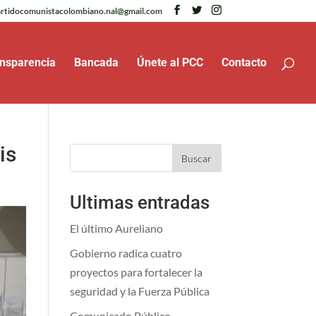
rtidocomunistacolombiano.nal@gmail.com
nsparencia
Bancada
Únete al PCC
Contacto
is
Buscar
Ultimas entradas
El último Aureliano
Gobierno radica cuatro
proyectos para fortalecer la
seguridad y la Fuerza Pública
Comunicado Público