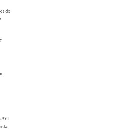
nes de
n
 y
on
6.891
vida.