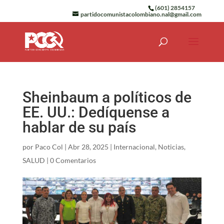
(601) 2854157
partidocomunistacolombiano.nal@gmail.com
Sheinbaum a políticos de
EE. UU.: Dedíquense a
hablar de su país
por
Paco Col
|
Abr 28, 2025
|
Internacional
,
Noticias
,
SALUD
|
0 Comentarios