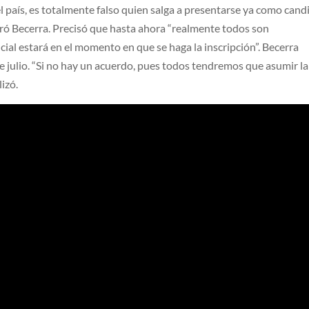
del país, es totalmente falso quien salga a presentarse ya como can
veró Becerra. Precisó que hasta ahora “realmente todos son
cial estará en el momento en que se haga la inscripción”. Becerra
de julio. “Si no hay un acuerdo, pues todos tendremos que asumir la
lizó.