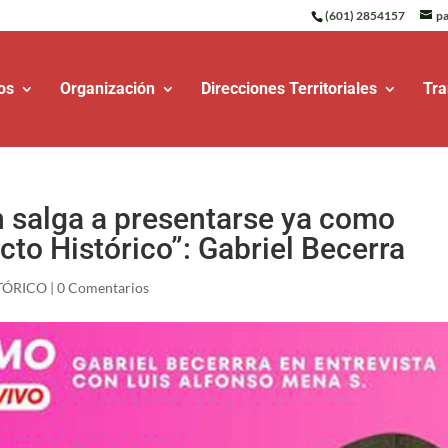
(601) 2854157
pa
os
Organización
Direcciones Territoriales
Tra
n salga a presentarse ya como
acto Histórico”: Gabriel Becerra
TÓRICO
|
0 Comentarios