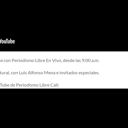
se con Periodismo Libre En Vivo, desde las 9:00 a.m.
ltural, con Luis Alfonso Mena e invitados especiales.
uTube de Periodismo Libre Cali: