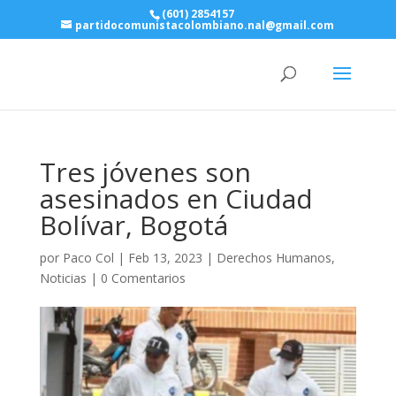
(601) 2854157
partidocomunistacolombiano.nal@gmail.com
Tres jóvenes son
asesinados en Ciudad
Bolívar, Bogotá
por
Paco Col
|
Feb 13, 2023
|
Derechos Humanos
,
Noticias
|
0 Comentarios