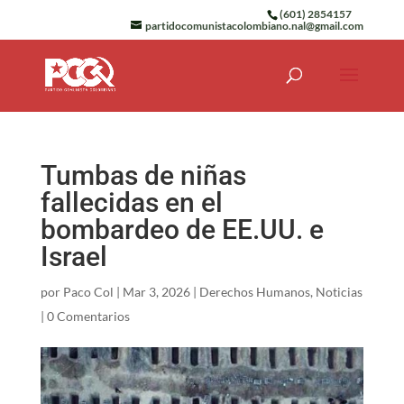
(601) 2854157
partidocomunistacolombiano.nal@gmail.com
Tumbas de niñas
fallecidas en el
bombardeo de EE.UU. e
Israel
por
Paco Col
|
Mar 3, 2026
|
Derechos Humanos
,
Noticias
|
0 Comentarios