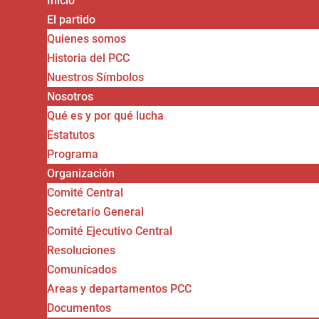
Inicio
El partido
Quienes somos
Historia del PCC
Nuestros Símbolos
Nosotros
Qué es y por qué lucha
Estatutos
Programa
Organización
Comité Central
Secretario General
Comité Ejecutivo Central
Resoluciones
Comunicados
Areas y departamentos PCC
Documentos