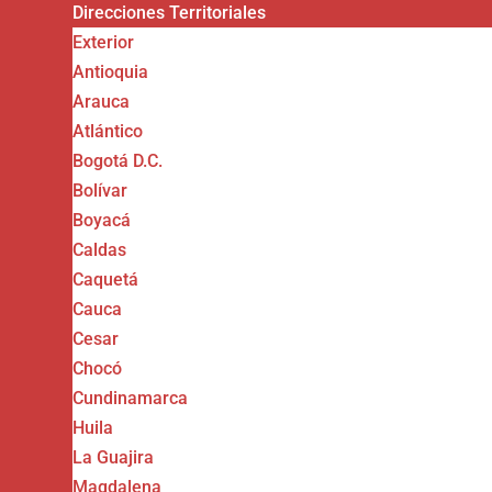
Direcciones Territoriales
Exterior
Antioquia
Arauca
Atlántico
Bogotá D.C.
Bolívar
Boyacá
Caldas
Caquetá
Cauca
Cesar
Chocó
Cundinamarca
Huila
La Guajira
Magdalena