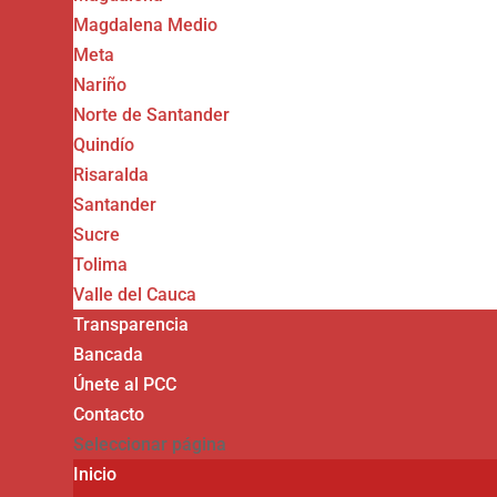
Magdalena Medio
Meta
Nariño
Norte de Santander
Quindío
Risaralda
Santander
Sucre
Tolima
Valle del Cauca
Transparencia
Bancada
Únete al PCC
Contacto
Seleccionar página
Inicio