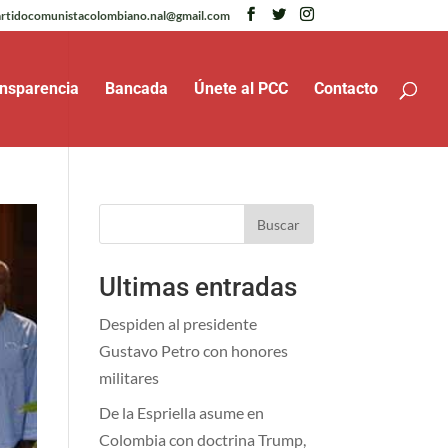
rtidocomunistacolombiano.nal@gmail.com
nsparencia
Bancada
Únete al PCC
Contacto
Buscar
Ultimas entradas
Despiden al presidente
Gustavo Petro con honores
militares
De la Espriella asume en
Colombia con doctrina Trump,