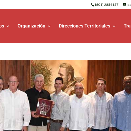
(601) 2854157
pa
os
Organización
Direcciones Territoriales
Tra