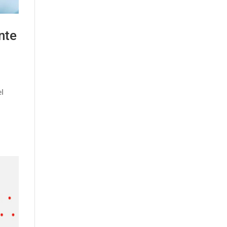
nte
el