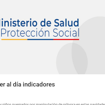
r al día indicadores
s y niños quemados por manipulación de pólvora en estas navidades