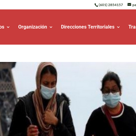
(601) 2854157
pa
os
Organización
Direcciones Territoriales
Tra