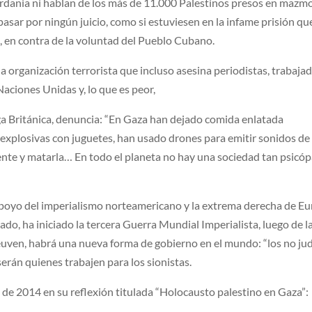
rdania ni hablan de los más de 11.000 Palestinos presos en mazm
pasar por ningún juicio, como si estuviesen en la infame prisión qu
n contra de la voluntad del Pueblo Cubano.
a organización terrorista que incluso asesina periodistas, trabaja
Naciones Unidas y, lo que es peor,
ga Británica, denuncia: “En Gaza han dejado comida enlatada
xplosivas con juguetes, han usado drones para emitir sonidos de
gente y matarla… En todo el planeta no hay una sociedad tan psicó
apoyo del imperialismo norteamericano y la extrema derecha de Eu
asado, ha iniciado la tercera Guerra Mundial Imperialista, luego de l
euven, habrá una nueva forma de gobierno en el mundo: “los no ju
serán quienes trabajen para los sionistas.
 de 2014 en su reflexión titulada “Holocausto palestino en Gaza”: