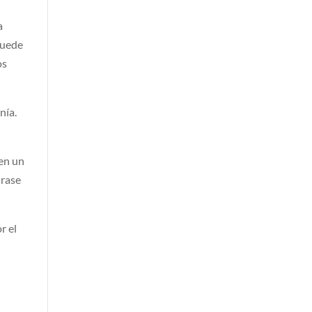
a
puede
os
nía.
sen un
urase
r el