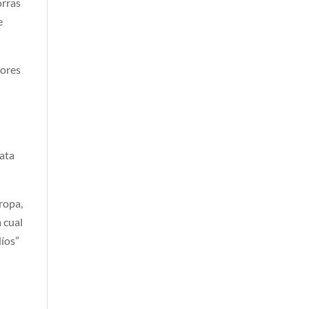
orras
e
dores
pata
ropa,
a cual
díos”