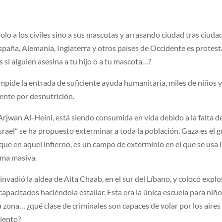
lo a los civiles sino a sus mascotas y arrasando ciudad tras ciuda
spaña, Alemania, Inglaterra y otros países de Occidente es protest
s si alguien asesina a tu hijo o a tu mascota…?
mpide la entrada de suficiente ayuda humanitaria, miles de niños 
nte por desnutrición.
 Arjwan Al-Heini, está siendo consumida en vida debido a la falta d
srael” se ha propuesto exterminar a toda la población. Gaza es el 
 que en aquel infierno, es un campo de exterminio en el que se usa 
ma masiva.
” invadió la aldea de Aita Chaab, en el sur del Líbano, y colocó expl
apacitados haciéndola estallar. Esta era la única escuela para niñ
a zona… ¿qué clase de criminales son capaces de volar por los aires
miento?