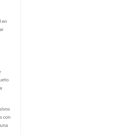
d en
ar
y
e
gueto
la
osivos
os con
 una