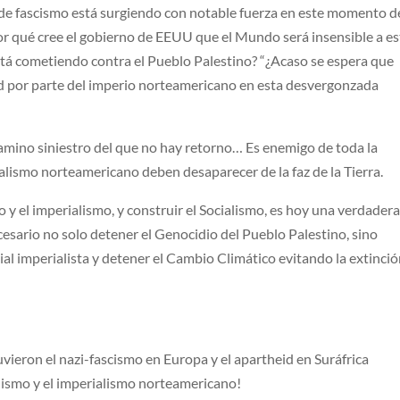
e fascismo está surgiendo con notable fuerza en este momento de
or qué cree el gobierno de EEUU que el Mundo será insensible a es
tá cometiendo contra el Pueblo Palestino? “¿Acaso se espera que
d por parte del imperio norteamericano en esta desvergonzada
amino siniestro del que no hay retorno… Es enemigo de toda la
lismo norteamericano deben desaparecer de la faz de la Tierra.
o y el imperialismo, y construir el Socialismo, es hoy una verdader
esario no solo detener el Genocidio del Pueblo Palestino, sino
ial imperialista y detener el Cambio Climático evitando la extinci
ieron el nazi-fascismo en Europa y el apartheid en Suráfrica
nismo y el imperialismo norteamericano!