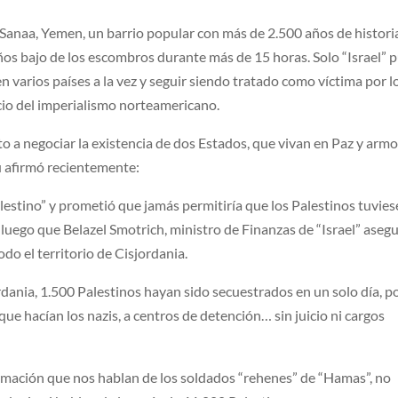
Sanaa, Yemen, un barrio popular con más de 2.500 años de histori
ños bajo de los escombros durante más de 15 horas. Solo “Israel” 
n varios países a la vez y seguir siendo tratado como víctima por l
cio del imperialismo norteamericano.
o a negociar la existencia de dos Estados, que vivan en Paz y armo
 afirmó recientemente:
estino” y prometió que jamás permitiría que los Palestinos tuvie
 luego que Belazel Smotrich, ministro de Finanzas de “Israel” aseg
do el territorio de Cisjordania.
dania, 1.500 Palestinos hayan sido secuestrados en un solo día, po
l que hacían los nazis, a centros de detención… sin juicio ni cargos
rmación que nos hablan de los soldados “rehenes” de “Hamas”, no