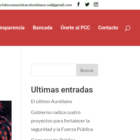
rtidocomunistacolombiano.nal@gmail.com
nsparencia
Bancada
Únete al PCC
Contacto
Buscar
Ultimas entradas
El último Aureliano
Gobierno radica cuatro
proyectos para fortalecer la
seguridad y la Fuerza Pública
Comunicado Público