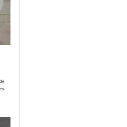
 de
les