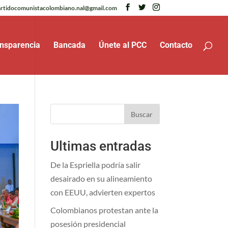
rtidocomunistacolombiano.nal@gmail.com
nsparencia
Bancada
Únete al PCC
Contacto
Buscar
Ultimas entradas
De la Espriella podría salir
desairado en su alineamiento
con EEUU, advierten expertos
Colombianos protestan ante la
posesión presidencial