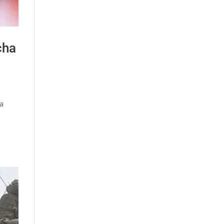
cha
ra