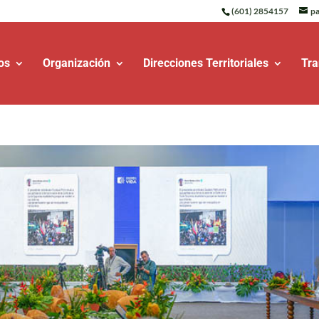
(601) 2854157
pa
os
Organización
Direcciones Territoriales
Tra