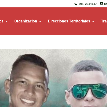
(601) 2854157
pa
os
Organización
Direcciones Territoriales
Tra