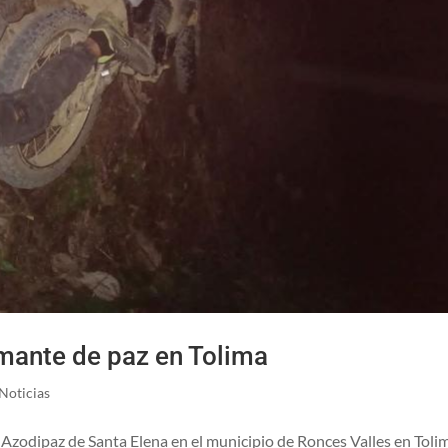
rmante de paz en Tolima
Noticias
té Azodipaz de Santa Elena en el municipio de Ronces Valles en Toli