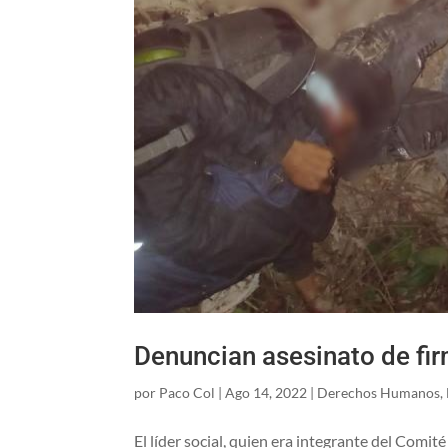
Denuncian asesinato de fi
por
Paco Col
|
Ago 14, 2022
|
Derechos Humanos
,
El líder social, quien era integrante del Comi