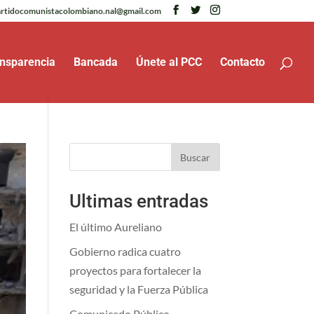
rtidocomunistacolombiano.nal@gmail.com
nsparencia
Bancada
Únete al PCC
Contacto
Buscar
Ultimas entradas
El último Aureliano
Gobierno radica cuatro
proyectos para fortalecer la
seguridad y la Fuerza Pública
Comunicado Público