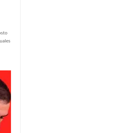
osto
suales