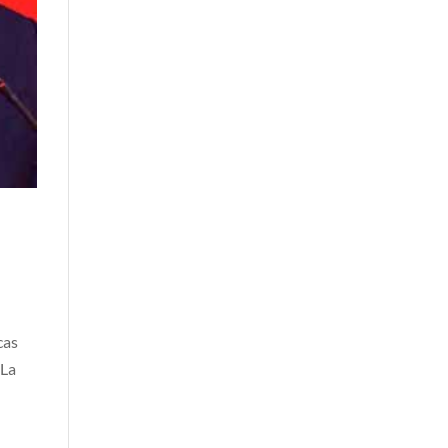
cas
 La