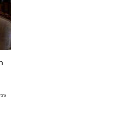
n
stra