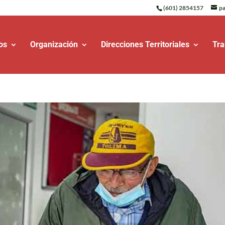
(601) 2854157
pa
os
Organización
Direcciones Territoriales
Tra