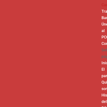
Ca
Tr
Ba
Ún
al
PC
Co
Sel
pá
Ini
El
par
Qu
so
His
del