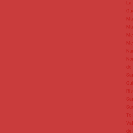
La
Gua
Ma
Ma
Me
Me
Na
No
de
Sa
Qu
Ris
Sa
Su
To
Val
del