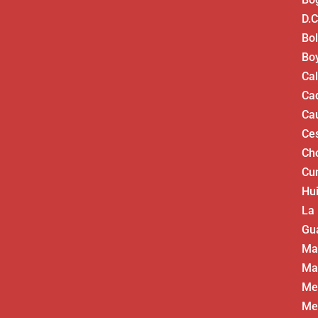
D.C
Bol
Bo
Ca
Ca
Ca
Ce
Ch
Cu
Hui
La
Gua
Ma
Ma
Me
Me