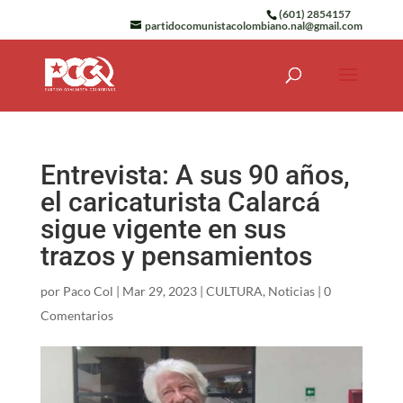
(601) 2854157
partidocomunistacolombiano.nal@gmail.com
Entrevista: A sus 90 años,
el caricaturista Calarcá
sigue vigente en sus
trazos y pensamientos
por
Paco Col
|
Mar 29, 2023
|
CULTURA
,
Noticias
|
0
Comentarios